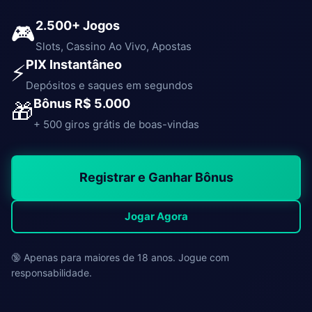
2.500+ Jogos
🎮
Slots, Cassino Ao Vivo, Apostas
PIX Instantâneo
⚡
Depósitos e saques em segundos
Bônus R$ 5.000
🎁
+ 500 giros grátis de boas-vindas
Registrar e Ganhar Bônus
Jogar Agora
🔞 Apenas para maiores de 18 anos. Jogue com
responsabilidade.