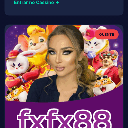
Entrar no Cassino →
QUENTE