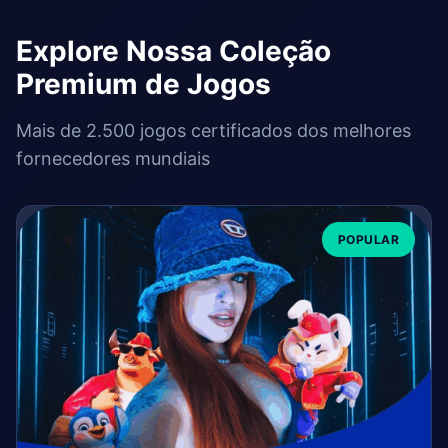
Explore Nossa Coleção
Premium de Jogos
Mais de 2.500 jogos certificados dos melhores
fornecedores mundiais
POPULAR