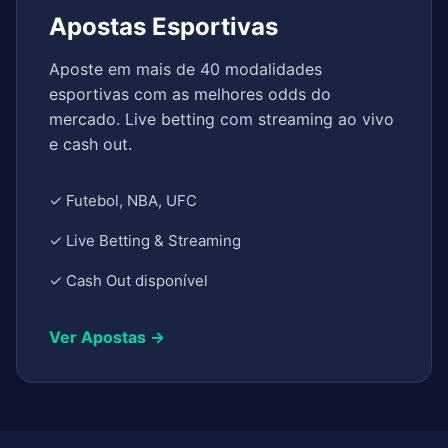
Apostas Esportivas
Aposte em mais de 40 modalidades
esportivas com as melhores odds do
mercado. Live betting com streaming ao vivo
e cash out.
✓ Futebol, NBA, UFC
✓ Live Betting & Streaming
✓ Cash Out disponível
Ver Apostas →