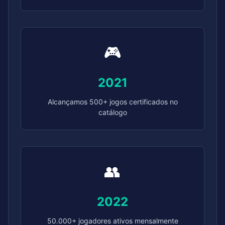
🎮
2021
Alcançamos 500+ jogos certificados no
catálogo
👥
2022
50.000+ jogadores ativos mensalmente