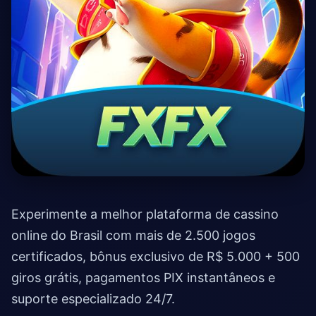
Experimente a melhor plataforma de cassino
online do Brasil com mais de 2.500 jogos
certificados, bônus exclusivo de R$ 5.000 + 500
giros grátis, pagamentos PIX instantâneos e
suporte especializado 24/7.