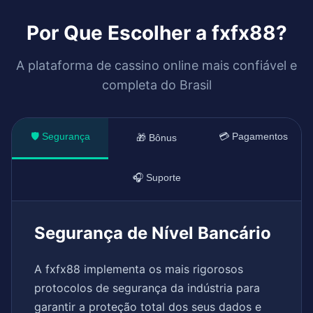
Por Que Escolher a fxfx88?
A plataforma de cassino online mais confiável e
completa do Brasil
🛡️ Segurança
💳 Pagamentos
🎁 Bônus
🎧 Suporte
Segurança de Nível Bancário
A fxfx88 implementa os mais rigorosos
protocolos de segurança da indústria para
garantir a proteção total dos seus dados e