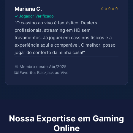
⭐⭐⭐⭐⭐
Mariana C.
✓ Jogador Verificado
"O cassino ao vivo é fantástico! Dealers
profissionais, streaming em HD sem
travamentos. Já joguei em cassinos físicos e a
experiência aqui é comparável. O melhor: posso
jogar do conforto da minha casa!"
📅 Membro desde Abr/2025
🎰 Favorito: Blackjack ao Vivo
Nossa Expertise em Gaming
Online