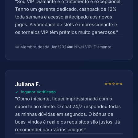
"Sou VIP Diamante e o tratamento é excepcional.
Tenho um gerente dedicado, cashback de 12%
toda semana e acesso antecipado aos novos
jogos. A variedade de slots é impressionante e
os torneios VIP têm prêmios muito generosos."
📅 Membro desde Jan/2024
👑 Nível VIP: Diamante
⭐⭐⭐⭐⭐
Juliana F.
✓ Jogador Verificado
"Como iniciante, fiquei impressionada com o
suporte ao cliente. O chat 24/7 respondeu todas
as minhas dúvidas em segundos. O bônus de
boas-vindas é real e os requisitos são justos. Já
recomendei para vários amigos!"