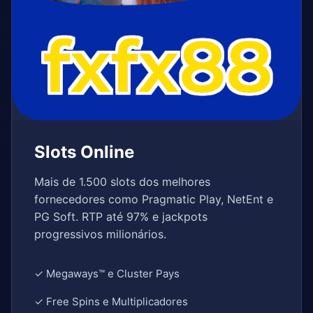
Slots Online
Mais de 1.500 slots dos melhores
fornecedores como Pragmatic Play, NetEnt e
PG Soft. RTP até 97% e jackpots
progressivos milionários.
✓ Megaways™ e Cluster Pays
✓ Free Spins e Multiplicadores