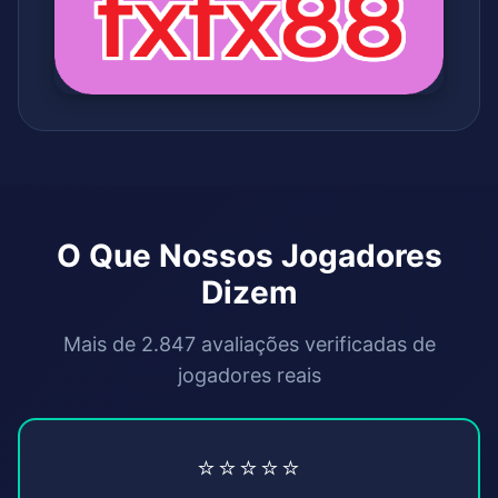
O Que Nossos Jogadores
Dizem
Mais de 2.847 avaliações verificadas de
jogadores reais
⭐⭐⭐⭐⭐